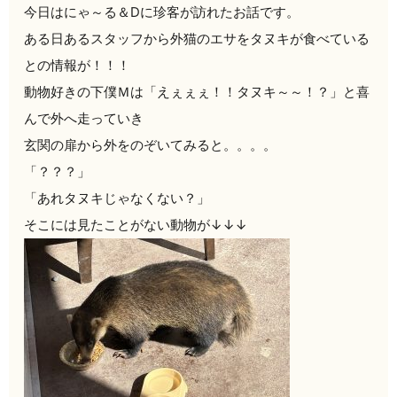
今日はにゃ～る＆Dに珍客が訪れたお話です。
ある日あるスタッフから外猫のエサをタヌキが食べている
との情報が！！！
動物好きの下僕Ｍは「えぇぇぇ！！タヌキ～～！？」と喜
んで外へ走っていき
玄関の扉から外をのぞいてみると。。。。
「？？？」
「あれタヌキじゃなくない？」
そこには見たことがない動物が↓↓↓