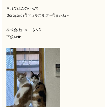
それではこのへんで
Görüşürüz✋ギョルスルズ～✋またね～
株式会社にゃ～る＆D
下僕Ｍ♥